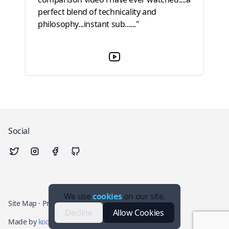
perfect blend of technicality and
philosophy...instant sub......"
Social
We use
cookies
on our site.
Site Map
·
Privacy Policy
Decline
Allow Cookies
Made by
kodaps
· All rights reserved.