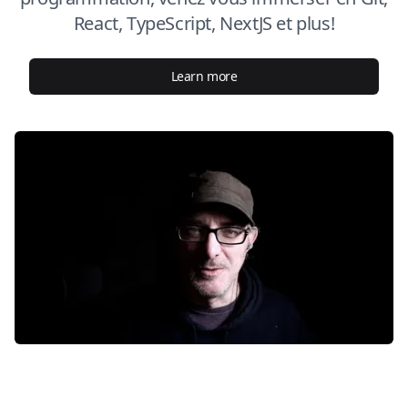
React, TypeScript, NextJS et plus!
Learn more