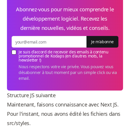
Abonnez-vous pour mieux comprendre le
développement logiciel. Recevez les
dernière nouvelles, vidéos et conseils.
Je m'abonne
Je suis d'accord de recevoir des emails à contenu
promotionnel de Kodaps (en d'autres mots, la
newsletter !)
Nous respectons votre vie privée. Vous pouvez vous
désabonner à tout moment par un simple click ou via
email.
Structure JS suivante
Maintenant, faisons connaissance avec Next JS.
Pour l'instant, nous avons édité les fichiers dans
src/styles.