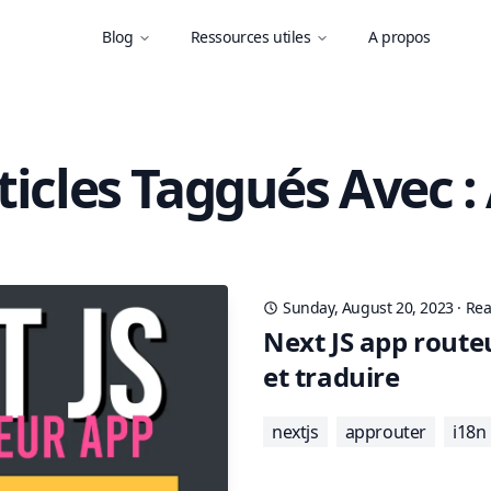
Blog
Ressources utiles
A propos
ticles Taggués Avec 
Sunday, August 20, 2023
·
Rea
Next JS app route
et traduire
nextjs
approuter
i18n