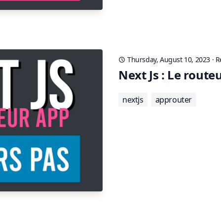
Thursday, August 10, 2023
·
R
Next Js : Le route
nextjs
approuter